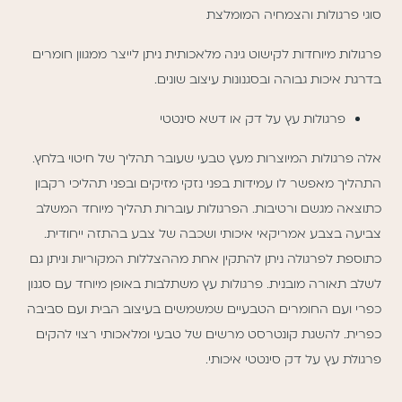
סוגי פרגולות והצמחיה המומלצת
פרגולות מיוחדות לקישוט גינה מלאכותית ניתן לייצר ממגוון חומרים
בדרגת איכות גבוהה ובסגנונות עיצוב שונים.
פרגולות עץ על דק או דשא סינטטי
אלה פרגולות המיוצרות מעץ טבעי שעובר תהליך של חיטוי בלחץ.
התהליך מאפשר לו עמידות בפני נזקי מזיקים ובפני תהליכי רקבון
כתוצאה מגשם ורטיבות. הפרגולות עוברות תהליך מיוחד המשלב
צביעה בצבע אמריקאי איכותי ושכבה של צבע בהתזה ייחודית.
כתוספת לפרגולה ניתן להתקין אחת מההצללות המקוריות וניתן גם
לשלב תאורה מובנית. פרגולות עץ משתלבות באופן מיוחד עם סגנון
כפרי ועם החומרים הטבעיים שמשמשים בעיצוב הבית ועם סביבה
כפרית. להשגת קונטרסט מרשים של טבעי ומלאכותי רצוי להקים
פרגולת עץ על דק סינטטי איכותי.