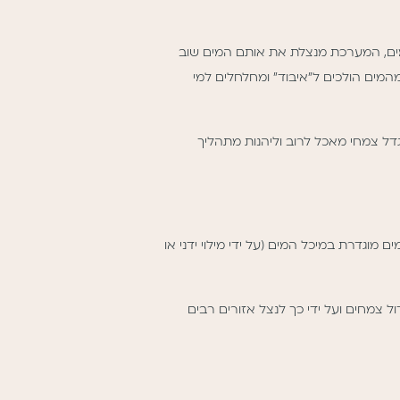
מערכות סגורות המכילות מים, המערכת מנצלת את אותם המים שוב
מות מזערית יחסית להשקיית צמחים באדמה (כאשר משקים גינה בשיטה הקונבנציונלית- קרוב ל80% !!! מהמים הולכים ל”איבוד” ומחלחלים למי
לגדל צמחי מאכל לרוב וליהנות מתהליך
מוגדרת במיכל המים (על ידי מילוי ידני או
ל צמחים ועל ידי כך לנצל אזורים רבים