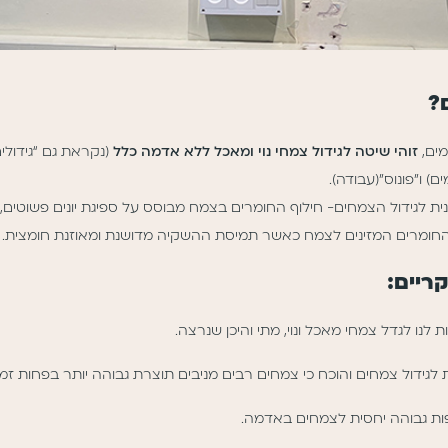
?
מים,
זוהי שיטה לגידול צמחי נוי ומאכל ללא אדמה כלל
(נקראת גם “גידולים
) ו”פונוס”(עבודה).
נית לגידול הצמחים- חילוף החומרים בצמח מבוסס על ספיגת יונים פשוטי
חומרים המזינים לצמח כאשר תמיסת ההשקיה מדושנת ומאוזנת חומצית.
ריים:
 לנו לגדל צמחי מאכל ונוי, מתי והיכן שנרצה.
גידול צמחים והוכח כי צמחים רבים מניבים תוצרת גבוהה יותר בפחות זמן
פות גבוהה יחסית לצמחים באדמה.