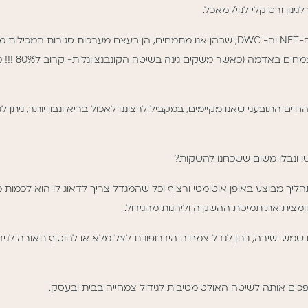
ינון ורטיקלי לנוי/ מאכל.
ההידרופוניקה חסכונית ביותר במים- שיטות ה-NFT וה- DWC, שבהן אנו מתמחים, הן בעצם 
ושוב וצורכת כ
חיים התובעני שאנו מקיימים, במקביל לרצוננו לאכול בריא ונבון יותר, ניתן 
ו ונבלו משום ששכחנו להשקות?
יך מבוצע באופן אוטומטי ורציף וכל שהמגדל צריך לדאוג לו הוא לכמות מים 
חומצית את תמיסת ההשקיה וליהנות מהגידול.
ש ישירה, ניתן לגדל צמחיה הידרופונית לצל מלא או להוסיף תאורה לגידו
ופכים אותה לשיטה האולטימטיבית לגידול צמחייה בבית ובעסק.