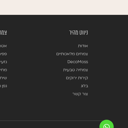
ניווט מהיר
צמחי
אודות
אטרי
צמחים מלאכותיים
פפיר
DecoMoss
גזעי
צמחיה טבעית
מחיצ
קירות ירוקים
שיח 
בלוג
גפן 
צור קשר