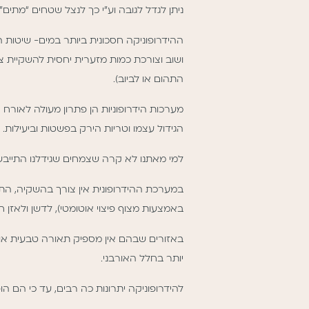
ניתן לגדל לגובה וע”י כך לנצל שטחים “מתים” לג
התהום או לביוב).
מערכות הידרופוניות הן פתרון מעולה לאורח ה
הגידול עצמו וטריות הירק בפשטות וביעילות.
למי מאתנו לא קרה שצמחים שגידלנו התייבש
במערכת ההידרופונית אין צורך בהשקיה, התהל
באמצעות מצוף פיצוי אוטומטי), לדשן ולאזן 
באזורים שבהם אין מספיק תאורה טבעית או שמ
יותר בחלל האורבני.
להידרופוניקה יתרונות כה רבים, עד כי הם ה