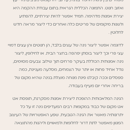
ואזוב חנוט. התמונה הכללית הנראית בתום עבודת ההקמה היא
יצירת אמנות מדהימה. תמיד אפשר להיות יצירתיים, להפתיע
ולשנות מיקומים של פריטים כלה ואחרים כדי ליצור מראה חדש
לחלוטין .
לדוגמה אפשר ליצור גינה של עצים בלבד, הן חנוטים והן עצים דמויי
עצי פרי וכך ליצור בוסתן יפהפה בחצר הבית. או לחילופין, ליצור
גינה אמנותית הכוללת בעיקר פרחים תוך שילוב צבעים מסוימים,
גודל אחיד פחות או יותר של הצמחים, מסלעה מעניינת, כמה
ספסלים וככה קיבלנו פינת מנוחה מוצלת בגינה שהיא מקום של
בריחה אחרי יום מעייף בעבודה.
הגינה המלאכותית ההופכת ליצירת אמנות מסקרנת, תופסת אט
אט מקום של כבוד במקומות רבים המעדיפים גינה זו על כל
יתרונותיה מאשר את הגינה הטבעית. שפע האפשרויות של העיצוב
המגוון מאפשר לתת דרור לחלומות ולמאוויים וליהנות מהתוצאה