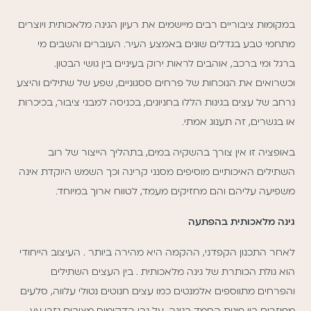
במקומות ציבוריים רבים מיישמים את רעיון הגינה מלאכותית ויוצרים
מתחמי טבע בגדלים שונים באמצע העיר. העוברים והשבים מי
ברגל ומי ברכב, אוהבים לראות ירוק בעיניים בין גושי הבטון.
וכשרואים את הנוכחות של פרחים ססגוניים, שפע של שתילים והיצע
נרחב של עצים בגינות הללו בחניונים, בכניסה למבני ציבור, בכיכרות
או בגשרים, זה תענוג אמתי.
באופציה זו אין צורך בהשקיה במים, בתהליך הייצור של רוב
השתילים האיכותיים מוסיפים מסנני קרינה וכך השמש היוקדת אינה
משפיעה עליהם והם מחזיקים מעמד, לטווח ארוך במיוחד.
גינה מלאכותית בהפתעה
לאחר התכנון הקפדני, ההקמה היא מהירה ביותר . העיצוב הייחודי
הוא גולת הכותרת של גינה מלאכותית . בין העצים השתילים
והפרחים מתווספים אלמנטים כמו עצים חנוטים נטולי עלווה, סלעים
מפוזרים בין פינות החמד בגינה, על גבי הדקומוס מציבים גזרי עץ